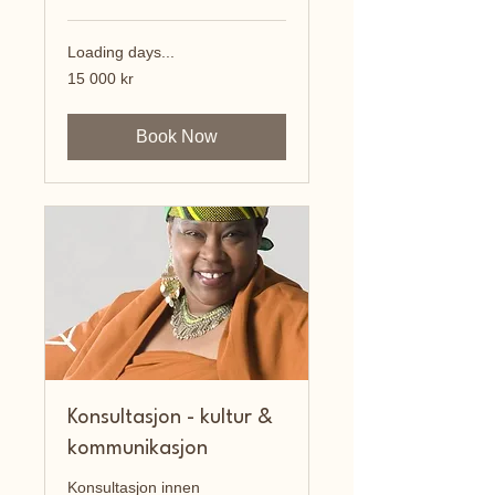
Loading days...
15 000
15 000 kr
norske
kroner
Book Now
Konsultasjon - kultur &
kommunikasjon
Konsultasjon innen