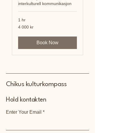
interkulturell kommunikasjon
1 hr
4 000
4 000 kr
norske
kroner
Book Now
Chikus kulturkompass
Hold kontakten
Enter Your Email